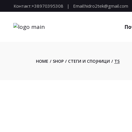
Skip
Контакт:
+38970395308
Email:
hidro2tek@gmail.com
to
the
content
По
HOME
SHOP
СТЕГИ И СПОЈНИЦИ
TS