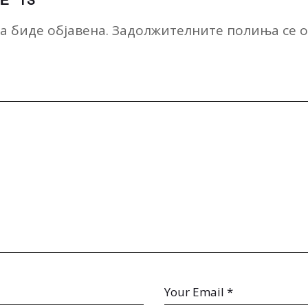
Е “TS”
а биде објавена.
Задолжителните полиња се 