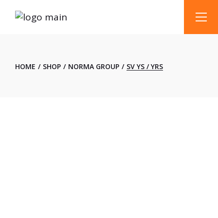
Skip
to
the
content
HOME
SHOP
NORMA GROUP
SV YS / YRS