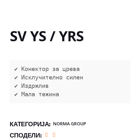
SV YS / YRS
✔ Конектор за црева

✔ Исклучително силен

✔ Издржлив

✔ Мала тежина
КАТЕГОРИЈА:
NORMA GROUP
СПОДЕЛИ: