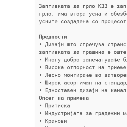
Заптивката за грло K33 е зап
грло, има втора усна и обезб
Предности
• Дизајн што спречува странс
заптивката за прашина е оште
• Многу добро запечатување б
• Висока отпорност на триење

• Лесно монтирање во затворен
• Широк асортиман на стандар
Опсег на примена
• Притиска

• Индустријата за градежни ма
• Кранови
