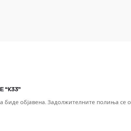
Е “K33”
а биде објавена.
Задолжителните полиња се 