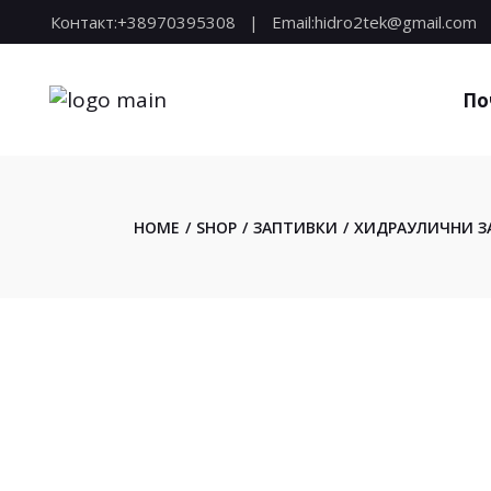
Skip
Контакт:
+38970395308
Email:
hidro2tek@gmail.com
to
the
content
По
HOME
SHOP
ЗАПТИВКИ
ХИДРАУЛИЧНИ З