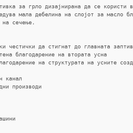
тивка за грло дизајнирана да се користи в
едува мала дебелина на слојот за масло бл
ки честички да стигнат до главната заптив
тена благодарение на втората усна

лагодарение на структурата на усните созд
 канал

дни производи

шини
