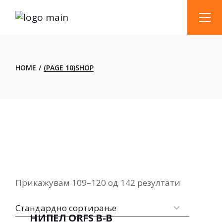
Skip
to
the
content
HOME
(PAGE 10)
SHOP
Прикажувам 109–120 од 142 резултати
НИПЕЛ ORFS B-B