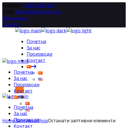
Skip
Контакт:
+38970395308
to
Email:
hidro2tek@gmail.com
the
Производи
content
Контакт
Почетна
За нас
Производи
Контакт
Почетна
За нас
Производи
Контакт
Почетна
За нас
Производи
Home
Заптивки
Shop
Останати заптивни елементи
Контакт