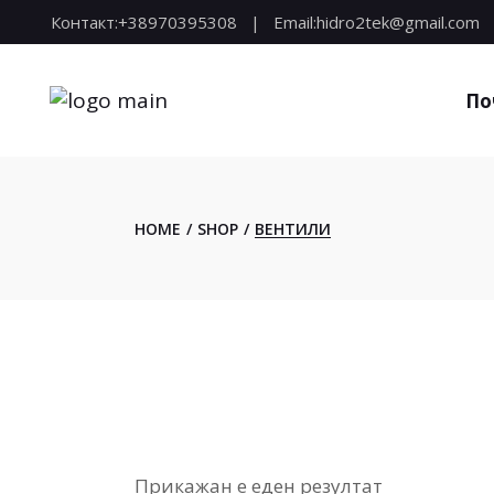
Skip
Контакт:
+38970395308
Email:
hidro2tek@gmail.com
to
the
content
По
HOME
SHOP
ВЕНТИЛИ
Прикажан е еден резултат